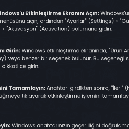
indows'u Etkinleştirme Ekranını Açın:
Windows'un 
 menüsünü açın, ardından "Ayarlar" (Settings) > "G
 > "Aktivasyon" (Activation) bölümüne gidin.
ı Girin:
Windows etkinleştirme ekranında, "Ürün Ana
) veya benzer bir seçenek bulunur. Bu seçeneği se
ikkatlice girin.
emini Tamamlayın:
Anahtarı girdikten sonra, "İleri" (
düğmeye tıklayarak etkinleştirme işlemini tamamlayı
yin:
Windows anahtarınızın geçerliliğini doğrulama