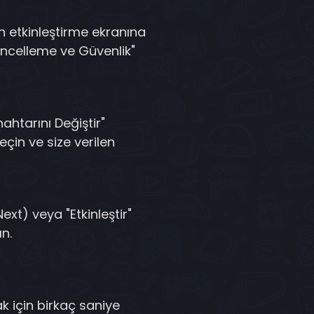
etkinleştirme ekranına
üncelleme ve Güvenlik"
htarını Değiştir"
çin ve size verilen
Next) veya "Etkinleştir"
n.
k için birkaç saniye