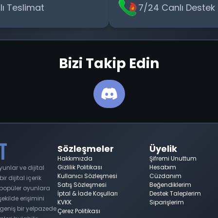
zlı Teslimat
7/24 Canlı Destek
Bizi Takip Edin
Sözleşmeler
Üyelik
Hakkımızda
Şifremi Unuttum
Gizlilik Politikası
Hesabım
nlar ve dijital
Kullanıcı Sözleşmesi
Cüzdanım
 dijital içerik
Satış Sözleşmesi
Beğendiklerim
n popüler oyunlara
İptal & İade Koşulları
Destek Taleplerim
 şekilde erişimini
KVKK
Siparişlerim
geniş bir yelpazede
Çerez Politikası