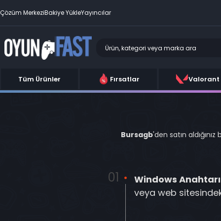
Çözüm Merkezi
Bakiye Yükle
Yayıncılar
Tüm Ürünler
Fırsatlar
Valorant
Bursagb
'den satın aldığınız
Windows Anahtarın
veya web sitesindek