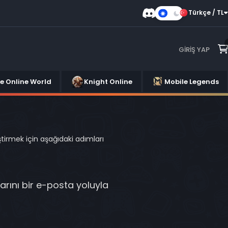
Türkçe / TL
Karanlık
Mod
GIRIŞ YAP
se Online World
Knight Online
Mobile Legends
ştirmek için aşağıdaki adımları
rını bir e-posta yoluyla