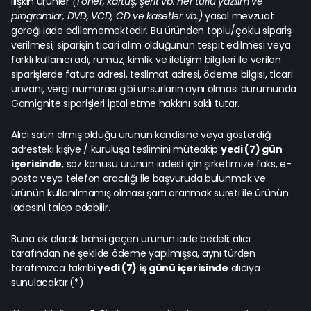
ilişkin ürünler
(Toner, kartuş, şerit vb. her türlü yazılım ve
programlar, DVD, VCD, CD ve kasetler vb.)
yasal mevzuat
gereği iade edilememektedir. Bu üründen toplu/çoklu sipariş
verilmesi, siparişin ticari alım olduğunun tespit edilmesi veya
farklı kullanıcı adı, rumuz, kimlik ve iletişim bilgileri ile verilen
siparişlerde fatura adresi, teslimat adresi, ödeme bilgisi, ticari
unvanı, vergi numarası gibi unsurların aynı olması durumunda
Gamignite siparişleri iptal etme hakkını saklı tutar.
Alıcı satın almış olduğu ürünün kendisine veya gösterdiği
adresteki kişiye / kuruluşa teslimini müteakip
yedi (7) gün
içerisinde
, söz konusu ürünün iadesi için şirketimize faks, e-
posta veya telefon aracılığı ile başvuruda bulunmak ve
ürünün kullanılmamış olması şartı aranmak sureti ile ürünün
iadesini talep edebilir.
Buna ek olarak bahsi geçen ürünün iade bedeli; alıcı
tarafından ne şekilde ödeme yapılmışsa, aynı türden
tarafımızca takribi
yedi (7) iş günü içerisinde
alıcıya
sunulacaktır.(*)