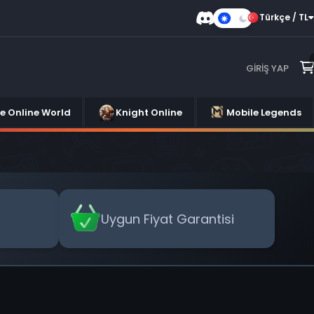
Türkçe / TL
Karanlık
Mod
GIRIŞ YAP
se Online World
Knight Online
Mobile Legends
Uygun Fiyat Garantisi