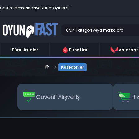
Çözüm Merkezi
Bakiye Yükle
Yayıncılar
Tüm Ürünler
Fırsatlar
Valorant
Kategoriler
Güvenli Alışveriş
Hı