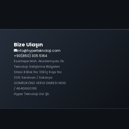
Bize Ulaşın
info@hyperteknoloji.com
+90(850) 305 5164
Esentepe Mah. Akademiyolu Sk.
Teknoloji Geliştirme Bölgeleri
Sitesi B Blok No: 10B İç Kapı No:
Z06 Serdivan / Sakarya
GÜMRÜKÖNÜ VERGI DAIRESI MÜD.
/ 4640660195
Hyper Teknoloji Ltd. Şti.