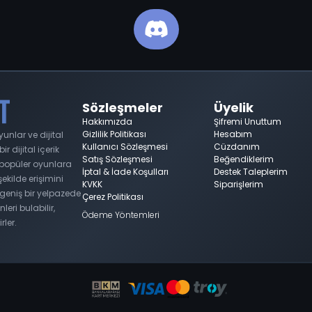
Sözleşmeler
Üyelik
Hakkımızda
Şifremi Unuttum
Gizlilik Politikası
Hesabım
nlar ve dijital
Kullanıcı Sözleşmesi
Cüzdanım
 dijital içerik
Satış Sözleşmesi
Beğendiklerim
n popüler oyunlara
İptal & İade Koşulları
Destek Taleplerim
 şekilde erişimini
KVKK
Siparişlerim
geniş bir yelpazede
Çerez Politikası
nleri bulabilir,
Ödeme Yöntemleri
rler.