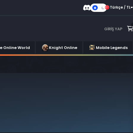
Türkçe / TL
Karanlık
Mod
GIRIŞ YAP
se Online World
Knight Online
Mobile Legends