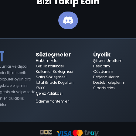
Bizi Takip Edin
Sözleşmeler
Üyelik
Hakkımızda
Şifremi Unuttum
Gizlilik Politikası
Hesabım
nlar ve dijital
Kullanıcı Sözleşmesi
Cüzdanım
 dijital içerik
Satış Sözleşmesi
Beğendiklerim
n popüler oyunlara
İptal & İade Koşulları
Destek Taleplerim
 şekilde erişimini
KVKK
Siparişlerim
geniş bir yelpazede
Çerez Politikası
nleri bulabilir,
Ödeme Yöntemleri
rler.