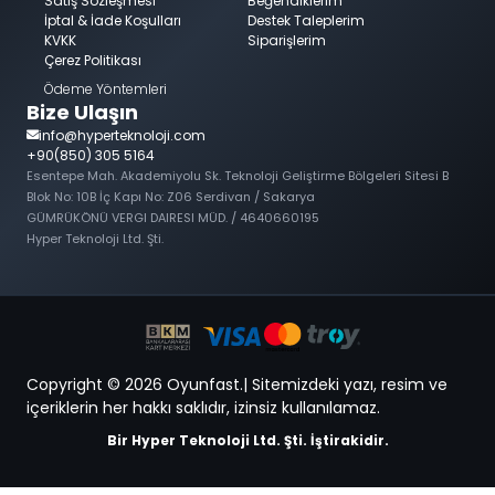
Satış Sözleşmesi
Beğendiklerim
İptal & İade Koşulları
Destek Taleplerim
KVKK
Siparişlerim
Çerez Politikası
Ödeme Yöntemleri
Bize Ulaşın
info@hyperteknoloji.com
+90(850) 305 5164
Esentepe Mah. Akademiyolu Sk. Teknoloji Geliştirme Bölgeleri Sitesi B
Blok No: 10B İç Kapı No: Z06 Serdivan / Sakarya
GÜMRÜKÖNÜ VERGI DAIRESI MÜD. / 4640660195
Hyper Teknoloji Ltd. Şti.
Copyright © 2026 Oyunfast.| Sitemizdeki yazı, resim ve
içeriklerin her hakkı saklıdır, izinsiz kullanılamaz.
Bir Hyper Teknoloji Ltd. Şti. İştirakidir.