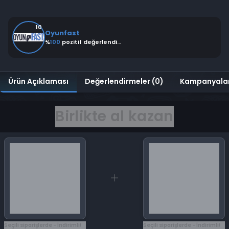
10
Oyunfast
%
100
pozitif değerlendirme
Ürün Açıklaması
Değerlendirmeler (0)
Kampanyala
Birlikte al kazan
Seçili siparişlerde - İndirimli!
Seçili siparişlerde - İndirimli!