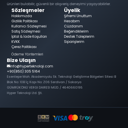
ürünleri bulabilir, güvenli bir alışveriş deneyimi yaşayabilirler.
Sözleşmeler
Üyelik
Hakkımızda
Şifremi Unuttum
Gizlilik Politikası
Hesabım
Kullanıcı Sözleşmesi
Cüzdanım
Satış Sözleşmesi
Beğendiklerim
İptal & İade Koşulları
Destek Taleplerim
KVKK
Siparişlerim
Çerez Politikası
Ödeme Yöntemleri
Bize Ulaşın
info@hyperteknoloji.com
+90(850) 305 5164
Esentepe Mah. Akademiyolu Sk. Teknoloji Geliştirme Bölgeleri Sitesi B
Blok No: 10B İç Kapı No: Z06 Serdivan / Sakarya
GÜMRÜKÖNÜ VERGI DAIRESI MÜD. / 4640660195
Hyper Teknoloji Ltd. Şti.