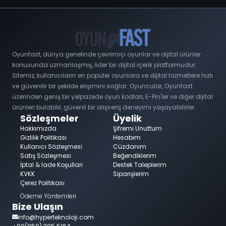
Oyunfast, dünya genelinde çevrimiçi oyunlar ve dijital ürünler
konusunda uzmanlaşmış, lider bir dijital içerik platformudur.
Sitemiz, kullanıcıların en popüler oyunlara ve dijital hizmetlere hızlı
ve güvenilir bir şekilde erişimini sağlar. Oyuncular, Oyunfast
üzerinden geniş bir yelpazede oyun kodları, E-Pin'ler ve diğer dijital
ürünleri bulabilir, güvenli bir alışveriş deneyimi yaşayabilirler.
Sözleşmeler
Üyelik
Hakkımızda
Şifremi Unuttum
Gizlilik Politikası
Hesabım
Kullanıcı Sözleşmesi
Cüzdanım
Satış Sözleşmesi
Beğendiklerim
İptal & İade Koşulları
Destek Taleplerim
KVKK
Siparişlerim
Çerez Politikası
Ödeme Yöntemleri
Bize Ulaşın
info@hyperteknoloji.com