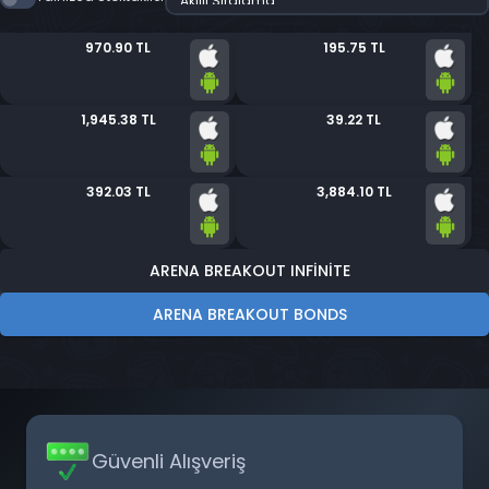
970.90 TL
195.75 TL
1,945.38 TL
39.22 TL
392.03 TL
3,884.10 TL
ARENA BREAKOUT INFINITE
ARENA BREAKOUT BONDS
Güvenli Alışveriş