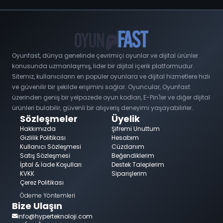
Oyunfast, dünya genelinde çevrimiçi oyunlar ve dijital ürünler
konusunda uzmanlaşmış, lider bir dijital içerik platformudur.
Sitemiz, kullanıcıların en popüler oyunlara ve dijital hizmetlere hızlı
ve güvenilir bir şekilde erişimini sağlar. Oyuncular, Oyunfast
üzerinden geniş bir yelpazede oyun kodları, E-Pin'ler ve diğer dijital
ürünleri bulabilir, güvenli bir alışveriş deneyimi yaşayabilirler.
Sözleşmeler
Üyelik
Hakkımızda
Şifremi Unuttum
Gizlilik Politikası
Hesabım
Kullanıcı Sözleşmesi
Cüzdanım
Satış Sözleşmesi
Beğendiklerim
İptal & İade Koşulları
Destek Taleplerim
KVKK
Siparişlerim
Çerez Politikası
Ödeme Yöntemleri
Bize Ulaşın
info@hyperteknoloji.com