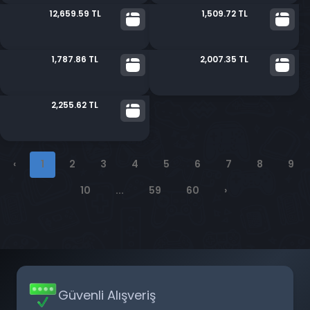
12,659.59 TL
1,509.72 TL
1,787.86 TL
2,007.35 TL
2,255.62 TL
‹
1
2
3
4
5
6
7
8
9
10
...
59
60
›
Güvenli Alışveriş