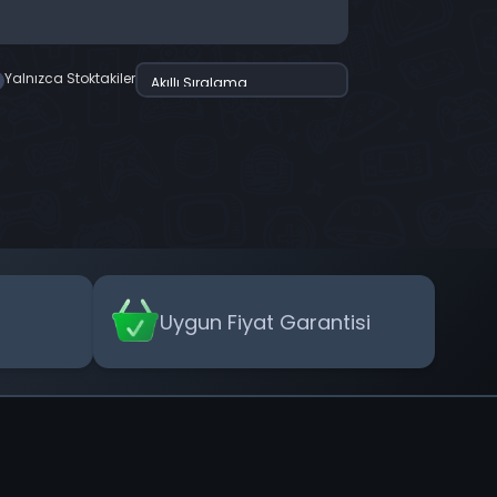
Yalnızca Stoktakiler
Uygun Fiyat Garantisi