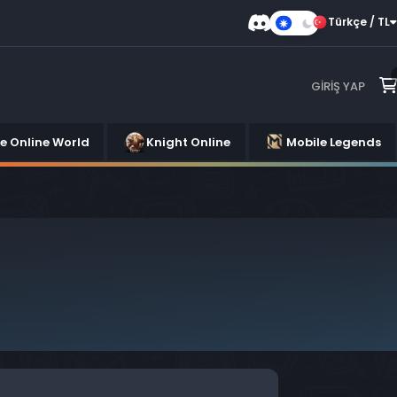
Türkçe / TL
Karanlık
Mod
GIRIŞ YAP
se Online World
Knight Online
Mobile Legends