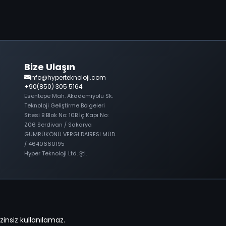
Bize Ulaşın
info@hyperteknoloji.com
+90(850) 305 5164
Esentepe Mah. Akademiyolu Sk.
Teknoloji Geliştirme Bölgeleri
Sitesi B Blok No: 10B İç Kapı No:
Z06 Serdivan / Sakarya
GÜMRÜKÖNÜ VERGI DAIRESI MÜD.
/ 4640660195
Hyper Teknoloji Ltd. Şti.
zinsiz kullanılamaz.