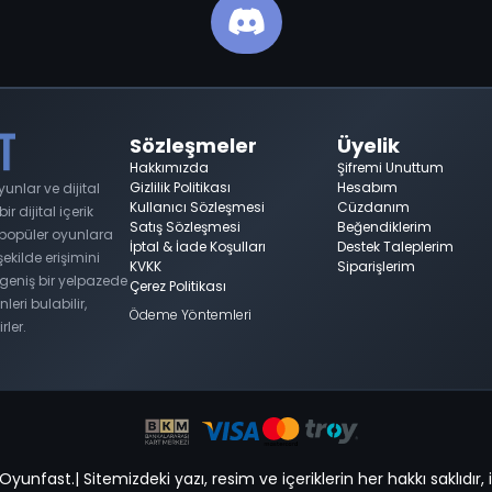
Sözleşmeler
Üyelik
Hakkımızda
Şifremi Unuttum
Gizlilik Politikası
Hesabım
nlar ve dijital
Kullanıcı Sözleşmesi
Cüzdanım
 dijital içerik
Satış Sözleşmesi
Beğendiklerim
n popüler oyunlara
İptal & İade Koşulları
Destek Taleplerim
 şekilde erişimini
KVKK
Siparişlerim
geniş bir yelpazede
Çerez Politikası
nleri bulabilir,
Ödeme Yöntemleri
rler.
unfast.| Sitemizdeki yazı, resim ve içeriklerin her hakkı saklıdır, i