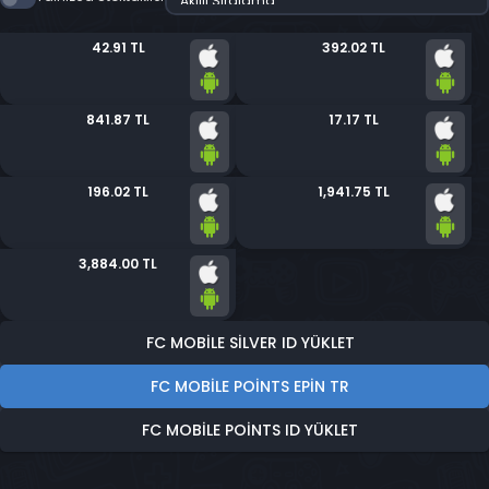
42.91 TL
392.02 TL
841.87 TL
17.17 TL
196.02 TL
1,941.75 TL
3,884.00 TL
FC MOBILE SILVER ID YÜKLET
FC MOBILE POINTS EPİN TR
FC MOBILE POINTS ID YÜKLET