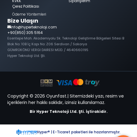
KVKK
Siparişlerim
Çerez Politikası
Ödeme Yöntemleri
Bize Ulaşın
info@hyperteknoloji.com
+90(850) 305 5164
Esentepe Mah. Akademiyolu Sk. Teknoloji Geliştirme Bölgeleri Sitesi B
Blok No: 10B İç Kapı No: Z06 Serdivan / Sakarya
GÜMRÜKÖNÜ VERGI DAIRESI MÜD. / 4640660195
Hyper Teknoloji Ltd. Şti.
Copyright © 2026 Oyunfast.| Sitemizdeki yazı, resim ve
içeriklerin her hakkı saklıdır, izinsiz kullanılamaz.
Bir Hyper Teknoloji Ltd. Şti. İştirakidir.
Hyper® | E-Ticaret paketleri ile hazırlanmıştır.