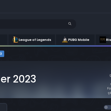
League of Legends
PUBG Mobile
Ri
23
er 2023
g
Fo
çı
v