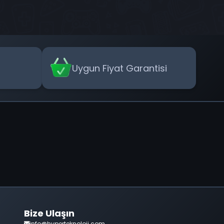
sağlayacak. Tek ve oldukça oyunculu olarak giriş
apılabilecek oyunun şu anda piyasadaki rakiplerine
nazaran daha ileride olacağı düşünülüyor. Oyunun
nerede ise tüm platformlarda yer alması ise fazlaca
büyük bir kitle yaratacağının şimdiden habercisi.
Uygun Fiyat Garantisi
Bize Ulaşın
info@hyperteknoloji.com