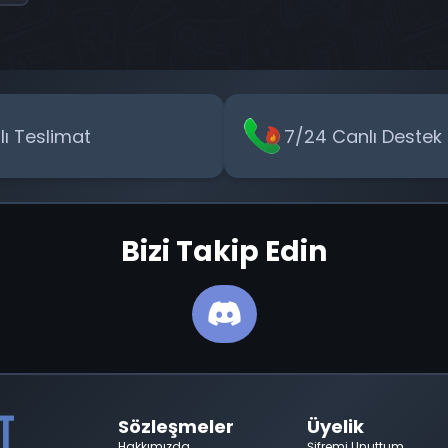
y
zlı Teslimat
7/24 Canlı Destek
Bizi Takip Edin
Sözleşmeler
Üyelik
Hakkımızda
Şifremi Unuttum