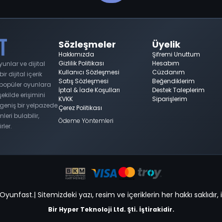
Sözleşmeler
Üyelik
Hakkımızda
Şifremi Unuttum
Gizlilik Politikası
Hesabım
nlar ve dijital
Kullanıcı Sözleşmesi
Cüzdanım
 dijital içerik
Satış Sözleşmesi
Beğendiklerim
n popüler oyunlara
İptal & İade Koşulları
Destek Taleplerim
 şekilde erişimini
KVKK
Siparişlerim
geniş bir yelpazede
Çerez Politikası
nleri bulabilir,
Ödeme Yöntemleri
rler.
unfast.| Sitemizdeki yazı, resim ve içeriklerin her hakkı saklıdır, i
Bir Hyper Teknoloji Ltd. Şti. İştirakidir.