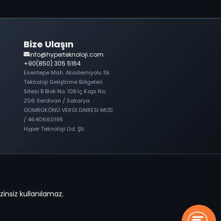
Bize Ulaşın
info@hyperteknoloji.com
+90(850) 305 5164
Esentepe Mah. Akademiyolu Sk.
Teknoloji Geliştirme Bölgeleri
Sitesi B Blok No: 10B İç Kapı No:
Z06 Serdivan / Sakarya
GÜMRÜKÖNÜ VERGI DAIRESI MÜD.
/ 4640660195
Hyper Teknoloji Ltd. Şti.
zinsiz kullanılamaz.