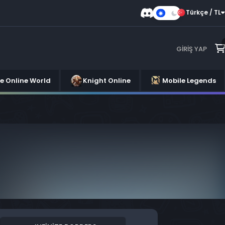
Türkçe / TL
Karanlık
Mod
GIRIŞ YAP
se Online World
Knight Online
Mobile Legends