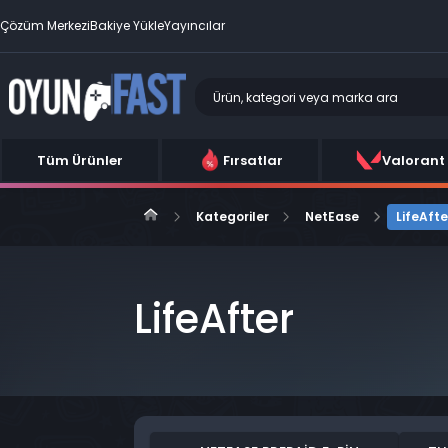
Çözüm Merkezi
Bakiye Yükle
Yayıncılar
Tüm Ürünler
Fırsatlar
Valorant
Kategoriler
NetEase
LifeAfte
LifeAfter