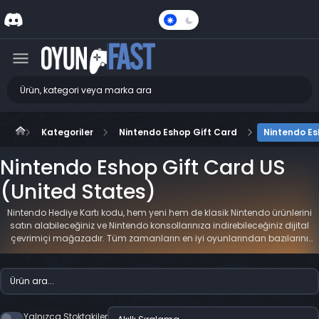
Karanlık
Mod
Kategoriler
Nintendo Eshop Gift Card
Nintendo Es
Nintendo Eshop Gift Card US
(United States)
Nintendo Hediye Kartı kodu, hem yeni hem de klasik Nintendo ürünlerini
satın alabileceğiniz ve Nintendo konsollarınıza indirebileceğiniz dijital
çevrimiçi mağazadır. Tüm zamanların en iyi oyunlarından bazılarını
bulmak için Nintendo'nun tüm oyun envanterini kontrol edebilirsiniz.
Yalnızca Stoktakiler