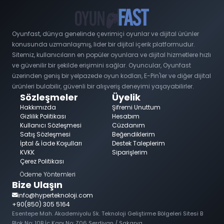
Oyunfast, dünya genelinde çevrimiçi oyunlar ve dijital ürünler
konusunda uzmanlaşmış, lider bir dijital içerik platformudur.
Sitemiz, kullanıcıların en popüler oyunlara ve dijital hizmetlere hızlı
ve güvenilir bir şekilde erişimini sağlar. Oyuncular, Oyunfast
üzerinden geniş bir yelpazede oyun kodları, E-Pin'ler ve diğer dijital
ürünleri bulabilir, güvenli bir alışveriş deneyimi yaşayabilirler.
Sözleşmeler
Üyelik
Hakkımızda
Şifremi Unuttum
Gizlilik Politikası
Hesabım
Kullanıcı Sözleşmesi
Cüzdanım
Satış Sözleşmesi
Beğendiklerim
İptal & İade Koşulları
Destek Taleplerim
KVKK
Siparişlerim
Çerez Politikası
Ödeme Yöntemleri
Bize Ulaşın
info@hyperteknoloji.com
+90(850) 305 5164
Esentepe Mah. Akademiyolu Sk. Teknoloji Geliştirme Bölgeleri Sitesi B
Blok No: 10B İç Kapı No: Z06 Serdivan / Sakarya