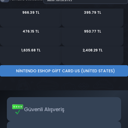
966.39 TL
395.79 TL
476.15 TL
950.77 TL
1,635.68 TL
2,408.29 TL
NINTENDO ESHOP GIFT CARD US (UNITED STATES)
Güvenli Alışveriş