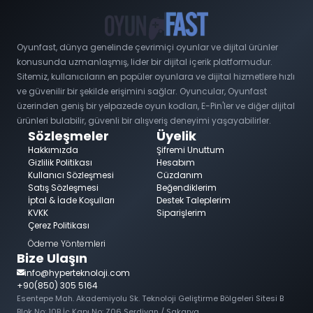
Oyunfast, dünya genelinde çevrimiçi oyunlar ve dijital ürünler
konusunda uzmanlaşmış, lider bir dijital içerik platformudur.
Sitemiz, kullanıcıların en popüler oyunlara ve dijital hizmetlere hızlı
ve güvenilir bir şekilde erişimini sağlar. Oyuncular, Oyunfast
üzerinden geniş bir yelpazede oyun kodları, E-Pin'ler ve diğer dijital
ürünleri bulabilir, güvenli bir alışveriş deneyimi yaşayabilirler.
Sözleşmeler
Üyelik
Hakkımızda
Şifremi Unuttum
Gizlilik Politikası
Hesabım
Kullanıcı Sözleşmesi
Cüzdanım
Satış Sözleşmesi
Beğendiklerim
İptal & İade Koşulları
Destek Taleplerim
KVKK
Siparişlerim
Çerez Politikası
Ödeme Yöntemleri
Bize Ulaşın
info@hyperteknoloji.com
+90(850) 305 5164
Esentepe Mah. Akademiyolu Sk. Teknoloji Geliştirme Bölgeleri Sitesi B
Blok No: 10B İç Kapı No: Z06 Serdivan / Sakarya