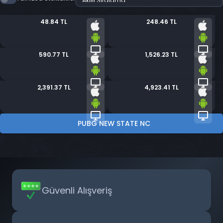
48.84 TL
248.46 TL
590.77 TL
1,526.23 TL
2,391.37 TL
4,923.41 TL
PUBG NEW STATE NC
Güvenli Alışveriş