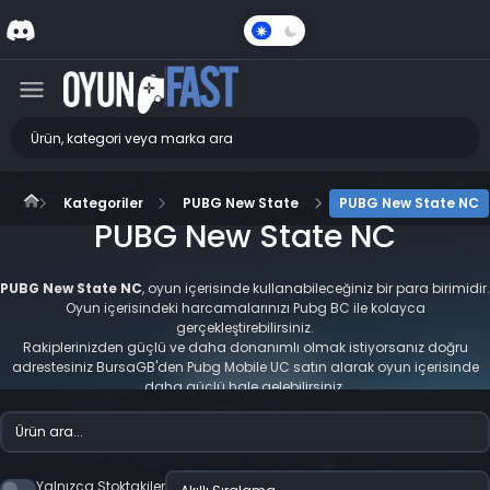
Karanlık
Mod
Kategoriler
PUBG New State
PUBG New State NC
PUBG New State NC
PUBG New State NC
, oyun içerisinde kullanabileceğiniz bir para birimidir.
Oyun içerisindeki harcamalarınızı Pubg BC ile kolayca
gerçekleştirebilirsiniz.
Rakiplerinizden güçlü ve daha donanımlı olmak istiyorsanız doğru
adrestesiniz BursaGB'den Pubg Mobile UC satın alarak oyun içerisinde
daha güçlü hale gelebilirsiniz.
Yalnızca Stoktakiler