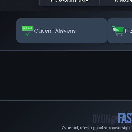
SilkRoad JC Planet
SilkRoa
Güvenli Alışveriş
Hı
Oyunfast, dünya genelinde çevrimiçi oyu