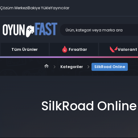
Çözüm Merkezi
Bakiye Yükle
Yayıncılar
Tüm Ürünler
Fırsatlar
Valorant
Kategoriler
SilkRoad Online
SilkRoad Online