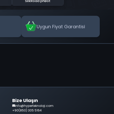
SilkRoad phBot
Uygun Fiyat Garantisi
Bize Ulaşın
info@hyperteknoloji.com
+90(850) 305 5164