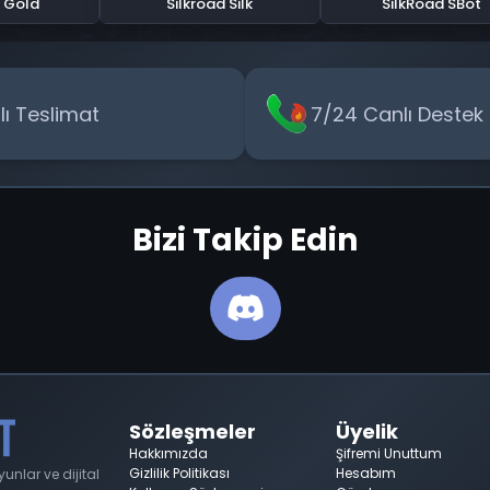
d Gold
Silkroad Silk
SilkRoad SBot
zlı Teslimat
7/24 Canlı Destek
Bizi Takip Edin
Sözleşmeler
Üyelik
Hakkımızda
Şifremi Unuttum
Gizlilik Politikası
Hesabım
nlar ve dijital