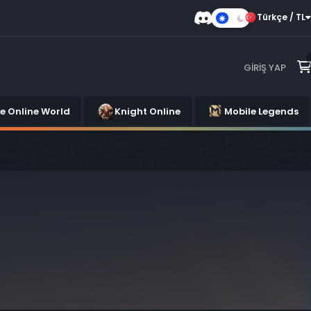
Türkçe / TL
Karanlık
Mod
GIRIŞ YAP
se Online World
Knight Online
Mobile Legends