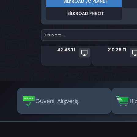
SILKROAD JC PLANET
SILKROAD PHBOT
42.48 TL
210.38 TL
Güvenli Alışveriş
Hı