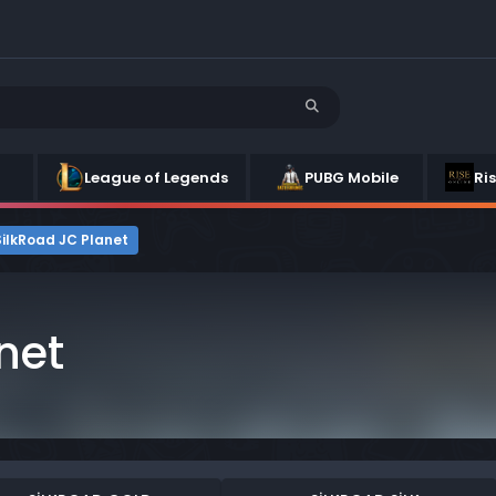
League of Legends
PUBG Mobile
Ri
SilkRoad JC Planet
net