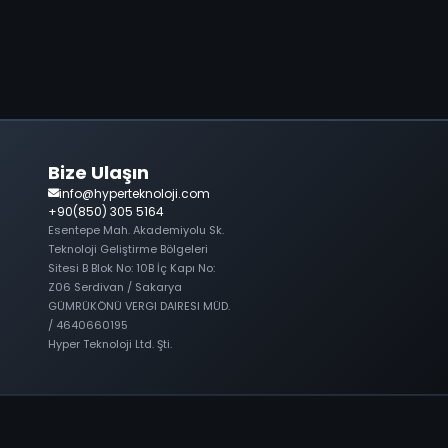
Bize Ulaşın
info@hyperteknoloji.com
+90(850) 305 5164
Esentepe Mah. Akademiyolu Sk.
Teknoloji Geliştirme Bölgeleri
Sitesi B Blok No: 10B İç Kapı No:
Z06 Serdivan / Sakarya
GÜMRÜKÖNÜ VERGI DAIRESI MÜD.
/ 4640660195
Hyper Teknoloji Ltd. Şti.