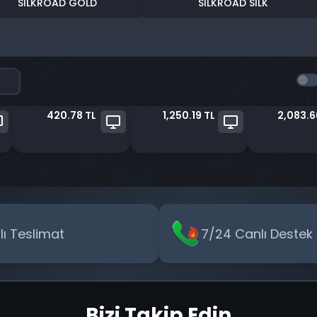
SILKROAD GOLD
SILKROAD SILK
420.78 TL
1,250.19 TL
2,083.6
zlı Teslimat
7/24 Canlı Destek
Bizi Takip Edin