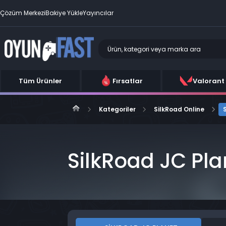
Çözüm Merkezi
Bakiye Yükle
Yayıncılar
Tüm Ürünler
Fırsatlar
Valorant
Kategoriler
SilkRoad Online
SilkRoad JC Pla