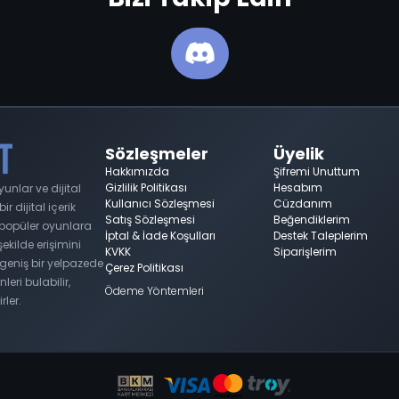
Sözleşmeler
Üyelik
Hakkımızda
Şifremi Unuttum
Gizlilik Politikası
Hesabım
nlar ve dijital
Kullanıcı Sözleşmesi
Cüzdanım
 dijital içerik
Satış Sözleşmesi
Beğendiklerim
n popüler oyunlara
İptal & İade Koşulları
Destek Taleplerim
 şekilde erişimini
KVKK
Siparişlerim
geniş bir yelpazede
Çerez Politikası
nleri bulabilir,
Ödeme Yöntemleri
rler.