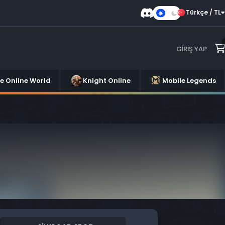
Türkçe / TL
Karanlık
Mod
GIRIŞ YAP
se Online World
Knight Online
Mobile Legends