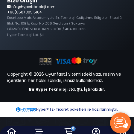
Bize Ulaşın
info@hyperteknoloji.com
+90(850) 305 5164
Esentepe Mah. Akademiyolu Sk. Teknoloji Geliştirme Bölgeleri Sitesi B
Blok No: 10B İç Kapı No: Z06 Serdivan / Sakarya
GÜMRÜKÖNÜ VERGI DAIRESI MÜD. / 4640660195
Hyper Teknoloji Ltd. Şti.
Copyright © 2026 Oyunfast.| Sitemizdeki yazı, resim ve
içeriklerin her hakkı saklıdır, izinsiz kullanılamaz.
Bir Hyper Teknoloji Ltd. Şti. İştirakidir.
Hyper® | E-Ticaret paketleri ile hazırlanmıştır.
0