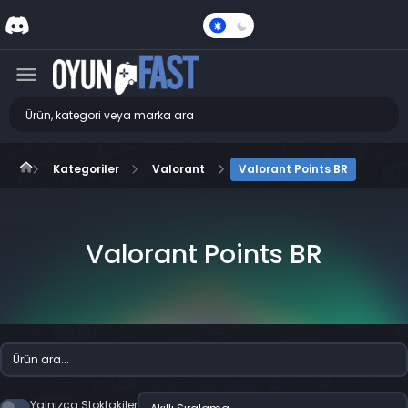
Karanlık
Mod
Kategoriler
Valorant
Valorant Points BR
Valorant Points BR
Yalnızca Stoktakiler