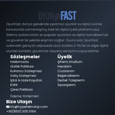
Oyunfast, dünya genelinde çevrimiçi oyunlar ve dijital ürünler
konusunda uzmanlaşmış, lider bir dijital içerik platformudur.
Sitemiz, kullanıcıların en popüler oyunlara ve dijital hizmetlere hızlı
ve güvenilir bir şekilde erişimini sağlar. Oyuncular, Oyunfast
üzerinden geniş bir yelpazede oyun kodları, E-Pin'ler ve diğer dijital
ürünleri bulabilir, güvenli bir alışveriş deneyimi yaşayabilirler.
Sözleşmeler
Üyelik
Hakkımızda
Şifremi Unuttum
Gizlilik Politikası
Hesabım
Kullanıcı Sözleşmesi
Cüzdanım
Satış Sözleşmesi
Beğendiklerim
İptal & İade Koşulları
Destek Taleplerim
KVKK
Siparişlerim
Çerez Politikası
Ödeme Yöntemleri
Bize Ulaşın
info@hyperteknoloji.com
+90(850) 305 5164