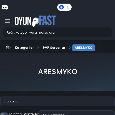
Karanlık
Mod
Kategoriler
PVP Serverlar
ARESMYKO
ARESMYKO
Yalnızca Stoktakiler