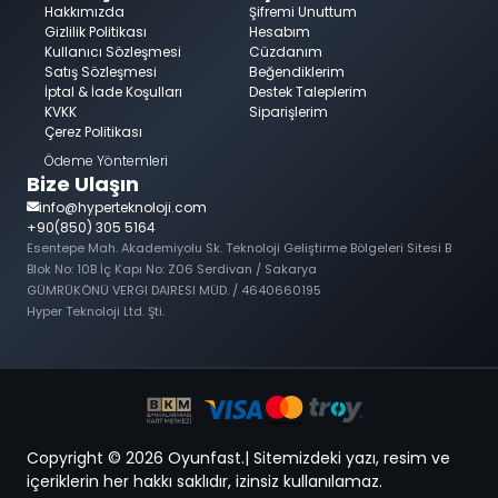
Hakkımızda
Şifremi Unuttum
Gizlilik Politikası
Hesabım
Kullanıcı Sözleşmesi
Cüzdanım
Satış Sözleşmesi
Beğendiklerim
İptal & İade Koşulları
Destek Taleplerim
KVKK
Siparişlerim
Çerez Politikası
Ödeme Yöntemleri
Bize Ulaşın
info@hyperteknoloji.com
+90(850) 305 5164
Esentepe Mah. Akademiyolu Sk. Teknoloji Geliştirme Bölgeleri Sitesi B
Blok No: 10B İç Kapı No: Z06 Serdivan / Sakarya
GÜMRÜKÖNÜ VERGI DAIRESI MÜD. / 4640660195
Hyper Teknoloji Ltd. Şti.
Copyright © 2026 Oyunfast.| Sitemizdeki yazı, resim ve
içeriklerin her hakkı saklıdır, izinsiz kullanılamaz.