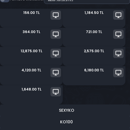
156.00 TL
1,184.50 TL
364.00 TL
721.00 TL
12,875.00 TL
2,575.00 TL
4,120.00 TL
6,180.00 TL
1,648.00 TL
SEXYKO
KO100