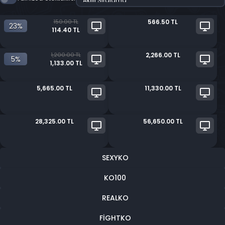
150.00 TL
566.50 TL
23%
114.40 TL
1,200.00 TL
2,266.00 TL
5%
1,133.00 TL
5,665.00 TL
11,330.00 TL
28,325.00 TL
56,650.00 TL
SEXYKO
KO100
REALKO
FIGHTKO