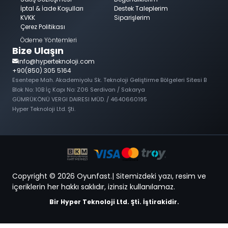
İptal & İade Koşulları
Destek Taleplerim
KVKK
Siparişlerim
Çerez Politikası
Ödeme Yöntemleri
Bize Ulaşın
info@hyperteknoloji.com
+90(850) 305 5164
Esentepe Mah. Akademiyolu Sk. Teknoloji Geliştirme Bölgeleri Sitesi B
Blok No: 10B İç Kapı No: Z06 Serdivan / Sakarya
GÜMRÜKÖNÜ VERGI DAIRESI MÜD. / 4640660195
Hyper Teknoloji Ltd. Şti.
Copyright © 2026 Oyunfast.| Sitemizdeki yazı, resim ve
içeriklerin her hakkı saklıdır, izinsiz kullanılamaz.
Bir Hyper Teknoloji Ltd. Şti. İştirakidir.