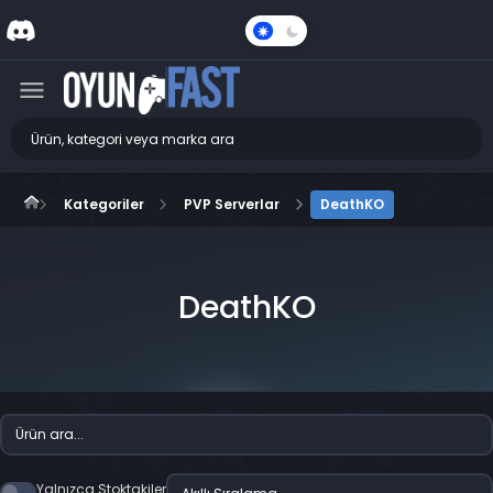
Karanlık
Mod
Kategoriler
PVP Serverlar
DeathKO
DeathKO
Yalnızca Stoktakiler