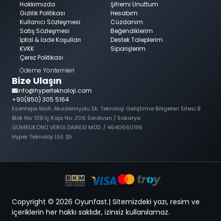
Hakkımızda
Şifremi Unuttum
Gizlilik Politikası
Hesabım
Kullanıcı Sözleşmesi
Cüzdanım
Satış Sözleşmesi
Beğendiklerim
İptal & İade Koşulları
Destek Taleplerim
KVKK
Siparişlerim
Çerez Politikası
Ödeme Yöntemleri
Bize Ulaşın
info@hyperteknoloji.com
+90(850) 305 5164
Esentepe Mah. Akademiyolu Sk. Teknoloji Geliştirme Bölgeleri Sitesi B
Blok No: 10B İç Kapı No: Z06 Serdivan / Sakarya
GÜMRÜKÖNÜ VERGI DAIRESI MÜD. / 4640660195
Hyper Teknoloji Ltd. Şti.
Copyright © 2026 Oyunfast.| Sitemizdeki yazı, resim ve
içeriklerin her hakkı saklıdır, izinsiz kullanılamaz.