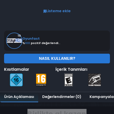
0 değerlendirme
Listeme ekle
10
Oyunfast
%
100
pozitif değerlendirme
NASIL KULLANILIR?
Kısıtlamalar
İçerik Tanımları
Ürün Açıklaması
Değerlendirmeler (0)
Kampanyala