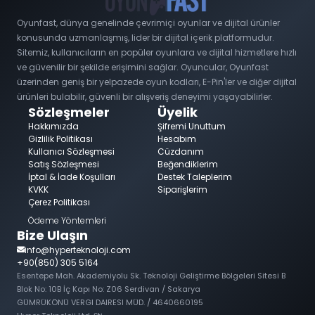
Oyunfast, dünya genelinde çevrimiçi oyunlar ve dijital ürünler
konusunda uzmanlaşmış, lider bir dijital içerik platformudur.
Sitemiz, kullanıcıların en popüler oyunlara ve dijital hizmetlere hızlı
ve güvenilir bir şekilde erişimini sağlar. Oyuncular, Oyunfast
üzerinden geniş bir yelpazede oyun kodları, E-Pin'ler ve diğer dijital
ürünleri bulabilir, güvenli bir alışveriş deneyimi yaşayabilirler.
Sözleşmeler
Üyelik
Hakkımızda
Şifremi Unuttum
Gizlilik Politikası
Hesabım
Kullanıcı Sözleşmesi
Cüzdanım
Satış Sözleşmesi
Beğendiklerim
İptal & İade Koşulları
Destek Taleplerim
KVKK
Siparişlerim
Çerez Politikası
Ödeme Yöntemleri
Bize Ulaşın
info@hyperteknoloji.com
+90(850) 305 5164
Esentepe Mah. Akademiyolu Sk. Teknoloji Geliştirme Bölgeleri Sitesi B
Blok No: 10B İç Kapı No: Z06 Serdivan / Sakarya
GÜMRÜKÖNÜ VERGI DAIRESI MÜD. / 4640660195