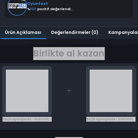
Oyunfast
%
100
pozitif değerlendirme
Ürün Açıklaması
Değerlendirmeler (0)
Kampanyala
Birlikte al kazan
Seçili siparişlerde - İndirimli!
Seçili siparişlerde - İndirimli!