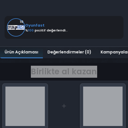
10
Oyunfast
%
100
pozitif değerlendirme
Ürün Açıklaması
Değerlendirmeler (0)
Kampanyala
Birlikte al kazan