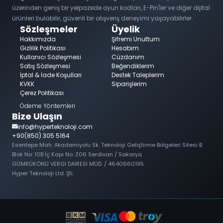
üzerinden geniş bir yelpazede oyun kodları, E-Pin'ler ve diğer dijital
ürünleri bulabilir, güvenli bir alışveriş deneyimi yaşayabilirler.
Sözleşmeler
Üyelik
Hakkımızda
Şifremi Unuttum
Gizlilik Politikası
Hesabım
Kullanıcı Sözleşmesi
Cüzdanım
Satış Sözleşmesi
Beğendiklerim
İptal & İade Koşulları
Destek Taleplerim
KVKK
Siparişlerim
Çerez Politikası
Ödeme Yöntemleri
Bize Ulaşın
info@hyperteknoloji.com
+90(850) 305 5164
Esentepe Mah. Akademiyolu Sk. Teknoloji Geliştirme Bölgeleri Sitesi B
Blok No: 10B İç Kapı No: Z06 Serdivan / Sakarya
GÜMRÜKÖNÜ VERGI DAIRESI MÜD. / 4640660195
Hyper Teknoloji Ltd. Şti.