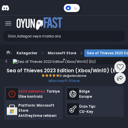
Karanlık
Mod
Kategoriler
Microsoft Store
Sea of Thieves 2023 Ed
Sea of Thieves 2023 Edition (Xbox/Win10) (EU)
Microsoft Store
Aktif edilemez:
Türkiye
Bölge
0 değerlendirme
Ülke kontrolü
Europe
Platform: Microsoft
Ürün Tipi
Store
CD-Key
Aktifleştirme rehberi