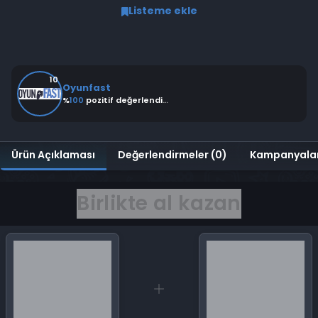
Listeme ekle
10
Oyunfast
%
100
pozitif değerlendirme
Ürün Açıklaması
Değerlendirmeler (0)
Kampanyala
Birlikte al kazan