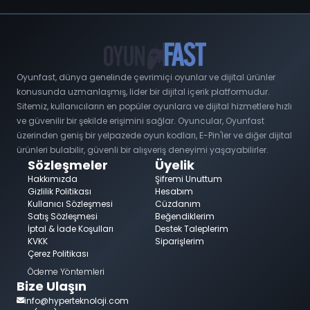
Oyunfast, dünya genelinde çevrimiçi oyunlar ve dijital ürünler
konusunda uzmanlaşmış, lider bir dijital içerik platformudur.
Sitemiz, kullanıcıların en popüler oyunlara ve dijital hizmetlere hızlı
ve güvenilir bir şekilde erişimini sağlar. Oyuncular, Oyunfast
üzerinden geniş bir yelpazede oyun kodları, E-Pin'ler ve diğer dijital
ürünleri bulabilir, güvenli bir alışveriş deneyimi yaşayabilirler.
Sözleşmeler
Üyelik
Hakkımızda
Şifremi Unuttum
Gizlilik Politikası
Hesabım
Kullanıcı Sözleşmesi
Cüzdanım
Satış Sözleşmesi
Beğendiklerim
İptal & İade Koşulları
Destek Taleplerim
KVKK
Siparişlerim
Çerez Politikası
Ödeme Yöntemleri
Bize Ulaşın
info@hyperteknoloji.com