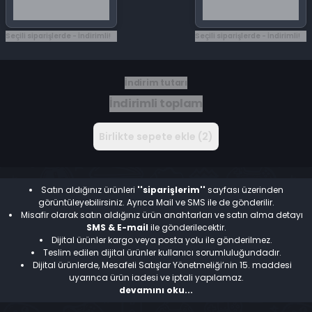
Seçili siparişlerde - İndirimli!
Seçili siparişlerde - İndirimli!
İndirim tutarı
İndirimli toplam
Birlikte sepete ekle (2)
Satın aldığınız ürünleri
''siparişlerim''
sayfası üzerinden
görüntüleyebilirsiniz. Ayrıca Mail ve SMS ile de gönderilir.
Misafir olarak satın aldığınız ürün anahtarları ve satın alma detayı
SMS & E-mail
ile gönderilecektir.
Dijital ürünler kargo veya posta yolu ile gönderilmez.
Teslim edilen dijital ürünler kullanıcı sorumluluğundadır.
Dijital ürünlerde, Mesafeli Satışlar Yönetmeliği’nin 15. maddesi
uyarınca ürün iadesi ve iptali yapılamaz.
devamını oku...