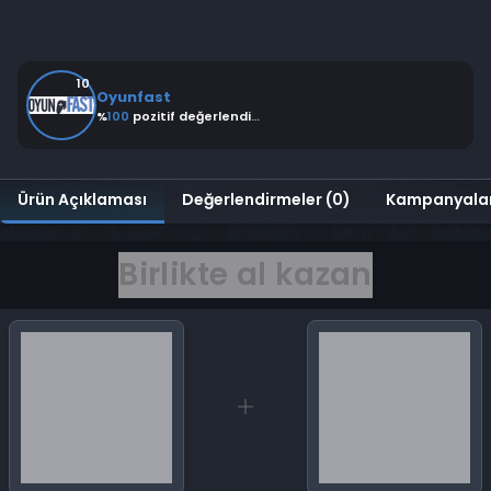
10
Oyunfast
%
100
pozitif değerlendirme
Ürün Açıklaması
Değerlendirmeler (0)
Kampanyala
Birlikte al kazan