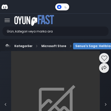
Karanlık
Mod
Kategoriler
Microsoft Store
Senua's Saga: Hellblad