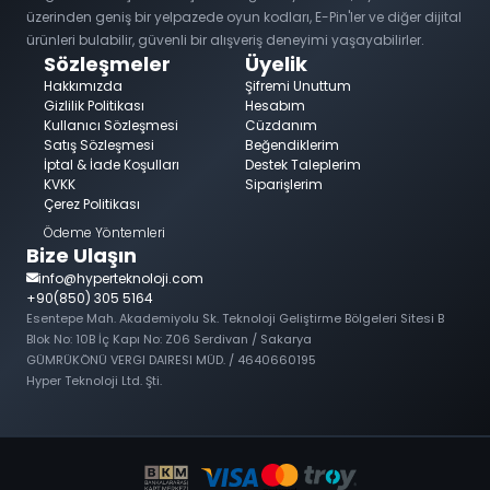
üzerinden geniş bir yelpazede oyun kodları, E-Pin'ler ve diğer dijital
ürünleri bulabilir, güvenli bir alışveriş deneyimi yaşayabilirler.
Sözleşmeler
Üyelik
Hakkımızda
Şifremi Unuttum
Gizlilik Politikası
Hesabım
Kullanıcı Sözleşmesi
Cüzdanım
Satış Sözleşmesi
Beğendiklerim
İptal & İade Koşulları
Destek Taleplerim
KVKK
Siparişlerim
Çerez Politikası
Ödeme Yöntemleri
Bize Ulaşın
info@hyperteknoloji.com
+90(850) 305 5164
Esentepe Mah. Akademiyolu Sk. Teknoloji Geliştirme Bölgeleri Sitesi B
Blok No: 10B İç Kapı No: Z06 Serdivan / Sakarya
GÜMRÜKÖNÜ VERGI DAIRESI MÜD. / 4640660195
Hyper Teknoloji Ltd. Şti.