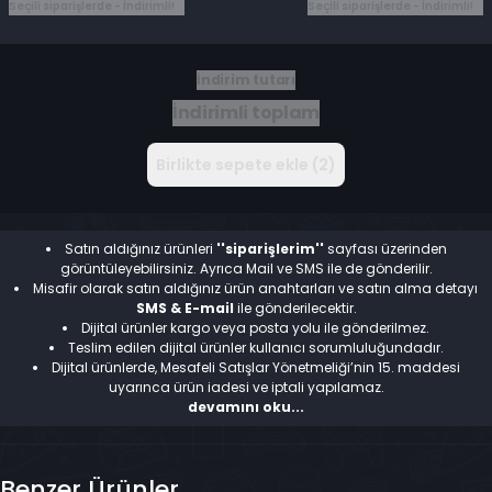
Seçili siparişlerde - İndirimli!
Seçili siparişlerde - İndirimli!
İndirim tutarı
İndirimli toplam
Birlikte sepete ekle (2)
Satın aldığınız ürünleri
''siparişlerim''
sayfası üzerinden
görüntüleyebilirsiniz. Ayrıca Mail ve SMS ile de gönderilir.
Misafir olarak satın aldığınız ürün anahtarları ve satın alma detayı
SMS & E-mail
ile gönderilecektir.
Dijital ürünler kargo veya posta yolu ile gönderilmez.
Teslim edilen dijital ürünler kullanıcı sorumluluğundadır.
Dijital ürünlerde, Mesafeli Satışlar Yönetmeliği’nin 15. maddesi
uyarınca ürün iadesi ve iptali yapılamaz.
devamını oku...
Benzer Ürünler