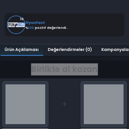
10
Oyunfast
%
100
pozitif değerlendirme
Ürün Açıklaması
Değerlendirmeler (0)
Kampanyala
Birlikte al kazan