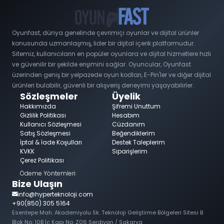
Oyunfast, dünya genelinde çevrimiçi oyunlar ve dijital ürünler
konusunda uzmanlaşmış, lider bir dijital içerik platformudur.
Sitemiz, kullanıcıların en popüler oyunlara ve dijital hizmetlere hızlı
ve güvenilir bir şekilde erişimini sağlar. Oyuncular, Oyunfast
üzerinden geniş bir yelpazede oyun kodları, E-Pin'ler ve diğer dijital
ürünleri bulabilir, güvenli bir alışveriş deneyimi yaşayabilirler.
Sözleşmeler
Üyelik
Hakkımızda
Şifremi Unuttum
Gizlilik Politikası
Hesabım
Kullanıcı Sözleşmesi
Cüzdanım
Satış Sözleşmesi
Beğendiklerim
İptal & İade Koşulları
Destek Taleplerim
KVKK
Siparişlerim
Çerez Politikası
Ödeme Yöntemleri
Bize Ulaşın
info@hyperteknoloji.com
+90(850) 305 5164
Esentepe Mah. Akademiyolu Sk. Teknoloji Geliştirme Bölgeleri Sitesi B
Blok No: 10B İç Kapı No: Z06 Serdivan / Sakarya