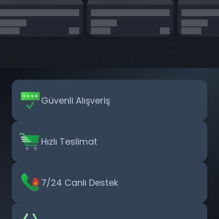
Güvenli Alışveriş
Hızlı Teslimat
7/24 Canlı Destek