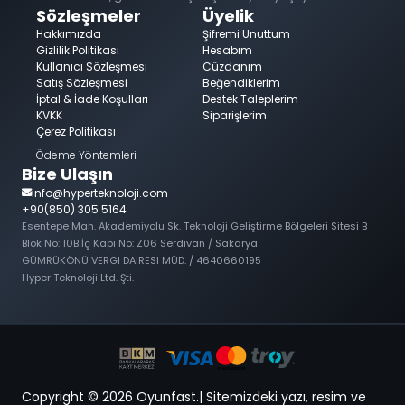
Sözleşmeler
Üyelik
Hakkımızda
Şifremi Unuttum
Gizlilik Politikası
Hesabım
Kullanıcı Sözleşmesi
Cüzdanım
Satış Sözleşmesi
Beğendiklerim
İptal & İade Koşulları
Destek Taleplerim
KVKK
Siparişlerim
Çerez Politikası
Ödeme Yöntemleri
Bize Ulaşın
info@hyperteknoloji.com
+90(850) 305 5164
Esentepe Mah. Akademiyolu Sk. Teknoloji Geliştirme Bölgeleri Sitesi B
Blok No: 10B İç Kapı No: Z06 Serdivan / Sakarya
GÜMRÜKÖNÜ VERGI DAIRESI MÜD. / 4640660195
Hyper Teknoloji Ltd. Şti.
Copyright © 2026 Oyunfast.| Sitemizdeki yazı, resim ve