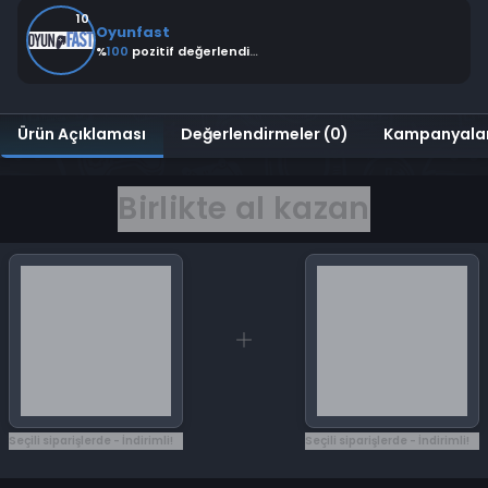
10
Oyunfast
%
100
pozitif değerlendirme
Ürün Açıklaması
Değerlendirmeler (0)
Kampanyala
Birlikte al kazan
Seçili siparişlerde - İndirimli!
Seçili siparişlerde - İndirimli!